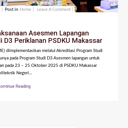
On
Post in
Home
Leave A Comment
p
Info
Akreditasi:
elaksanaan Asesmen Lapangan
Pelaksanaan
di D3 Periklanan PSDKU Makassar
Asesmen
Lapangan
E) diimplementasikan melalui Akreditasi Program Studi
Akreditasi
tunya pada Program Studi D3 Asesmen lapangan untuk
Program
anakan pada 23 – 25 Oktober 2025 di PSDKU Makassar
Studi
liteknik Negeri…
D3
Periklanan
ontinue Reading
PSDKU
Makassar