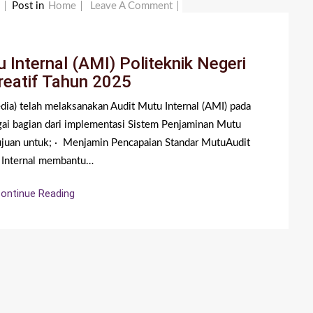
On
Post in
Home
Leave A Comment
p
Pelaksanaan
Audit
Internal (AMI) Politeknik Negeri
Mutu
reatif Tahun 2025
Internal
(AMI)
dia) telah melaksanakan Audit Mutu Internal (AMI) pada
Politeknik
gai bagian dari implementasi Sistem Penjaminan Mutu
Negeri
rtujuan untuk; · Menjamin Pencapaian Standar MutuAudit
Media
 Internal membantu…
Kreatif
Tahun
ontinue Reading
2025