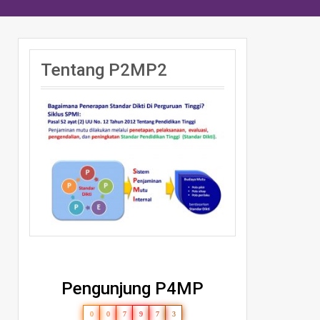
Tentang P2MP2
Pengunjung P4MP
0
0
7
9
7
3