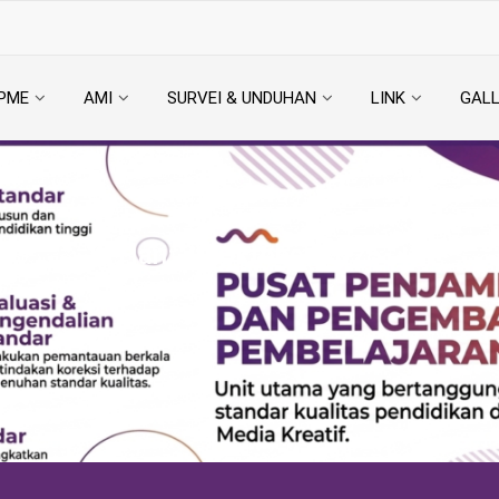
MUTU DAN PENGEMBANGAN 
PME
AMI
SURVEI & UNDUHAN
LINK
GAL
Hari:
29 Oktober 2025